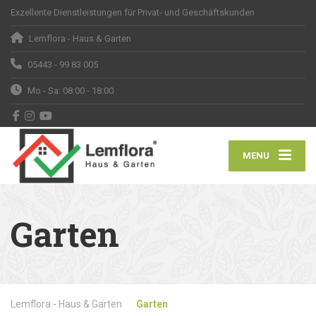
Exzellente Dienstleistungen für Privat- und Geschäftskunden
Lemflora - Haus & Garten
05443 - 99 83 005
Mo - Sa: 08:00 - 18:00
MENU
Garten
Lemflora - Haus & Garten
Garten