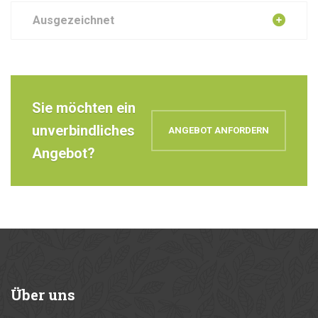
Ausgezeichnet
Sie möchten ein
unverbindliches
ANGEBOT ANFORDERN
Angebot?
Über
uns