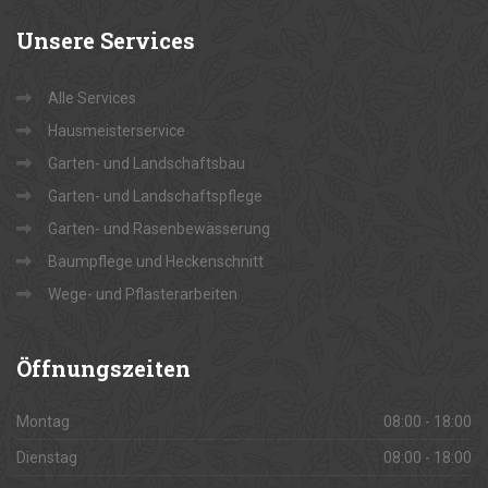
Unsere
Services
Alle Services
Hausmeisterservice
Garten- und Landschaftsbau
Garten- und Landschaftspflege
Garten- und Rasenbewässerung
Baumpflege und Heckenschnitt
Wege- und Pflasterarbeiten
Öffnungszeiten
Montag
08:00 - 18:00
Dienstag
08:00 - 18:00