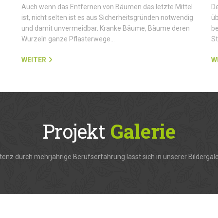
Auch wenn das Entfernen von Bäumen das letzte Mittel
De
ist, nicht selten ist es aus Sicherheitsgründen notwendig
üb
und damit unvermeidbar. Kranke Bäume, Bäume deren
be
Wurzeln ganze Pflasterwege…
S
WEITER
W
Projekt
Galerie
enz durch mehrjährige Berufserfahrung lässt sich in unserer Bildergale