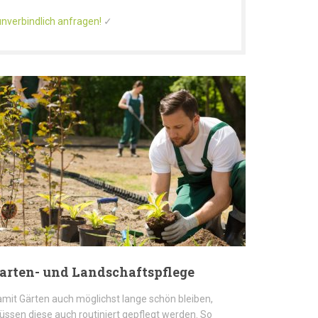
unverbindlich anfragen!
✓
arten- und Landschaftspflege
mit Gärten auch möglichst lange schön bleiben,
ssen diese auch routiniert gepflegt werden. So