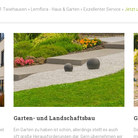
 Twiehausen » Lemflora - Haus & Garten » Exzellenter Service »
Jetzt 
Garten- und Landschaftsbau
G
iel
Ein Garten zu haben ist schön, allerdings stellt es auch
Da
oft große Herausforderungen dar. Gern übernehmen wir
mü