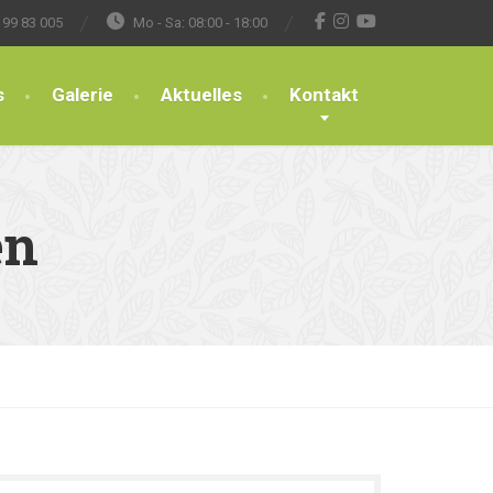
 99 83 005
Mo - Sa: 08:00 - 18:00
s
Galerie
Aktuelles
Kontakt
en