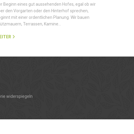
r Beginn eines gut aussehenden Hofes, egal ob wir
er den Vorgarten oder den Hinterhof sprechen,
ginnt mit einer ordentlichen Planung. Wir bauen
tützmauern, Terrassen, Kamine…
EITER
rie widerspiegeln