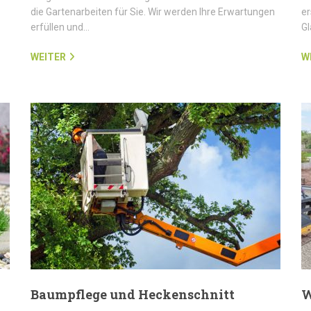
die Gartenarbeiten für Sie. Wir werden Ihre Erwartungen
er
erfüllen und…
G
WEITER
W
Baumpflege und Heckenschnitt
W