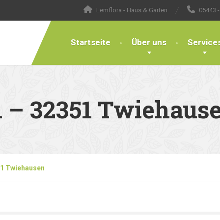
Lemflora - Haus & Garten
05443 -
Startseite
Über uns
Service
n – 32351 Twiehaus
51 Twiehausen