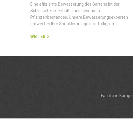
Eine effiziente Bewässerung des Gartens ist der
Schlüssel zum Erhalt eines gesunden
Pflanzenbestandes. Unsere Bewässerungsexperten
entwerfen Ihre Sprinkleranlage sorgfältig, um…
WEITER
Fachliche Kompet