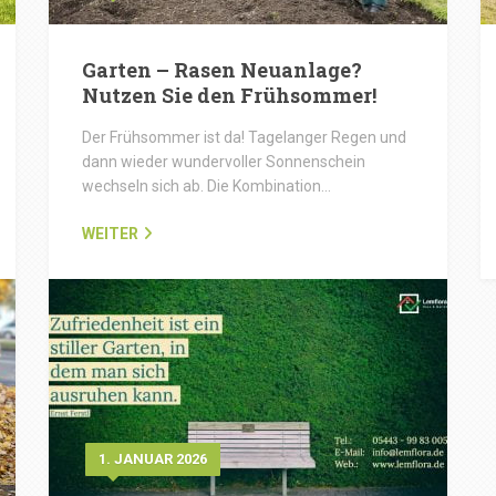
Garten – Rasen Neuanlage?
Nutzen Sie den Frühsommer!
Der Frühsommer ist da! Tagelanger Regen und
dann wieder wundervoller Sonnenschein
wechseln sich ab. Die Kombination…
WEITER
1. JANUAR 2026