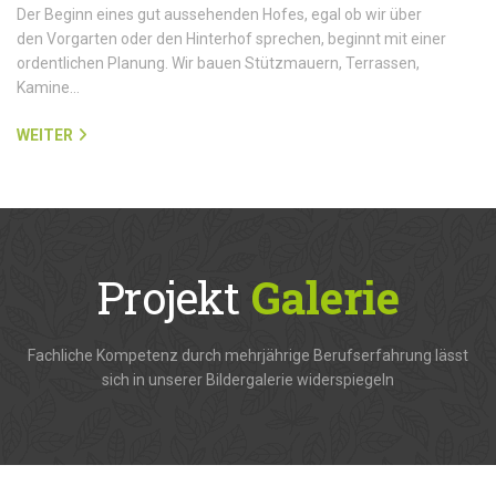
Der Beginn eines gut aussehenden Hofes, egal ob wir über
den Vorgarten oder den Hinterhof sprechen, beginnt mit einer
ordentlichen Planung. Wir bauen Stützmauern, Terrassen,
Kamine…
WEITER
Projekt
Galerie
Fachliche Kompetenz durch mehrjährige Berufserfahrung lässt
sich in unserer Bildergalerie widerspiegeln