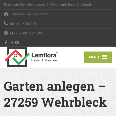
Exzellente Dienstleistungen für Privat- und Geschäftskunden
Lemflora - Haus & Garten
05443 - 99 83 005
Mo - Sa: 08:00 - 18:00
MENU
Garten anlegen –
27259 Wehrbleck