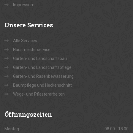
Impressum
Unsere
Services
Alle Services
Hausmeisterservice
Garten- und Landschaftsbau
Garten- und Landschaftspflege
Garten- und Rasenbewässerung
Baumpflege und Heckenschnitt
Wege- und Pflasterarbeiten
Öffnungszeiten
Montag
08:00 - 18:00