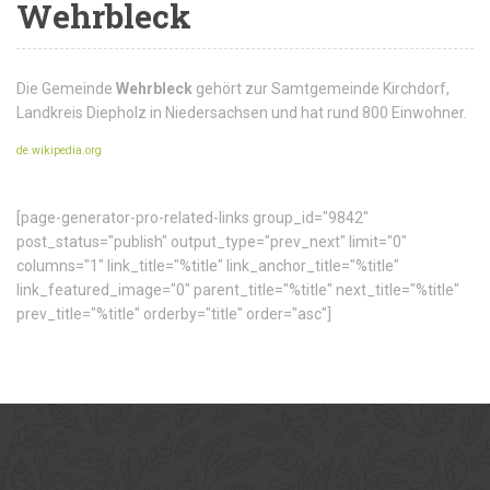
Wehrbleck
Die Gemeinde
Wehrbleck
gehört zur Samtgemeinde Kirchdorf,
Landkreis Diepholz in Niedersachsen und hat rund 800 Einwohner.
de.wikipedia.org
[page-generator-pro-related-links group_id="9842"
post_status="publish" output_type="prev_next" limit="0"
columns="1" link_title="%title" link_anchor_title="%title"
link_featured_image="0" parent_title="%title" next_title="%title"
prev_title="%title" orderby="title" order="asc"]