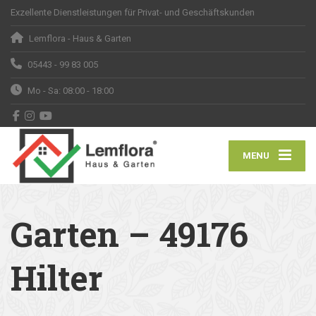
Exzellente Dienstleistungen für Privat- und Geschäftskunden
Lemflora - Haus & Garten
05443 - 99 83 005
Mo - Sa: 08:00 - 18:00
MENU
Garten – 49176
Hilter