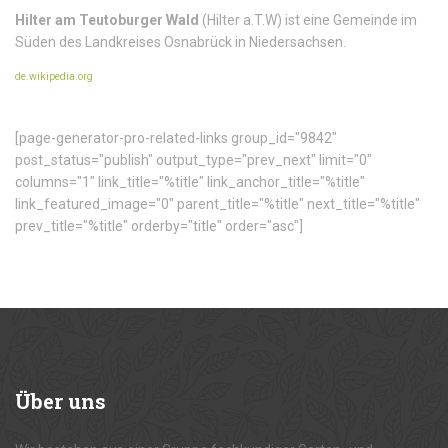
Hilter am Teutoburger Wald
(Hilter a.T.W) ist eine Gemeinde im
Süden des Landkreises Osnabrück in Niedersachsen.
de.wikipedia.org
[page-generator-pro-related-links group_id="9842"
post_status="publish" output_type="prev_next" limit="0"
columns="1" link_title="%title" link_anchor_title="%title"
link_featured_image="0" parent_title="%title" next_title="%title"
prev_title="%title" orderby="title" order="asc"]
Über
uns