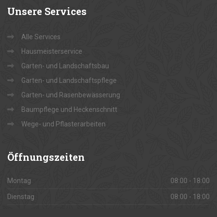
Unsere
Services
Alle Services
Hausmeisterservice
Garten- und Landschaftsbau
Garten- und Landschaftspflege
Garten- und Rasenbewässerung
Baumpflege und Heckenschnitt
Wege- und Pflasterarbeiten
Öffnungszeiten
Montag
08:00 - 18:00
Dienstag
08:00 - 18:00
Mittwoch
08:00 - 18:00