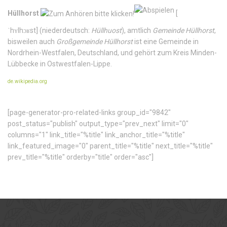
Hüllhorst
[
ˈhʏlhɔʁst
]
(niederdeutsch:
Hüllhuost
), amtlich
Gemeinde Hüllhorst
,
bisweilen auch
Großgemeinde Hüllhorst
ist eine Gemeinde in
Nordrhein-Westfalen, Deutschland, und gehört zum Kreis Minden-
Lübbecke in Ostwestfalen-Lippe.
de.wikipedia.org
[page-generator-pro-related-links group_id="9842"
post_status="publish" output_type="prev_next" limit="0"
columns="1" link_title="%title" link_anchor_title="%title"
link_featured_image="0" parent_title="%title" next_title="%title"
prev_title="%title" orderby="title" order="asc"]