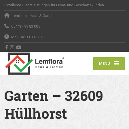
Exzellente Dienstleistungen für Privat- und Geschäftskunden
Lemflora - Haus & Garten
05443 - 99 83 005
Mo - Sa: 08:00 - 18:00
MENU
Garten – 32609
Hüllhorst