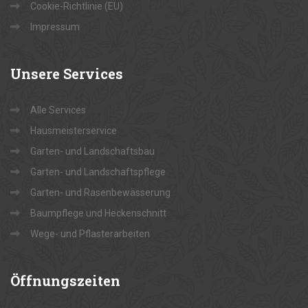
Cookie-Richtlinie (EU)
Impressum
Unsere
Services
Alle Services
Hausmeisterservice
Garten- und Landschaftsbau
Garten- und Landschaftspflege
Garten- und Rasenbewässerung
Baumpflege und Heckenschnitt
Wege- und Pflasterarbeiten
Öffnungszeiten