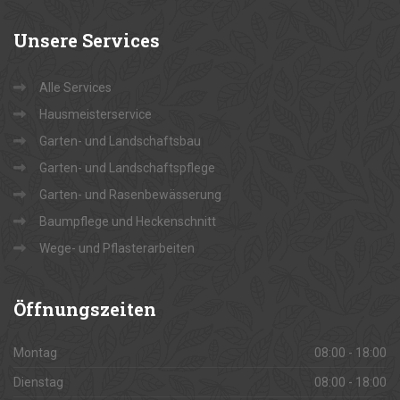
Unsere
Services
Alle Services
Hausmeisterservice
Garten- und Landschaftsbau
Garten- und Landschaftspflege
Garten- und Rasenbewässerung
Baumpflege und Heckenschnitt
Wege- und Pflasterarbeiten
Öffnungszeiten
Montag
08:00 - 18:00
Dienstag
08:00 - 18:00