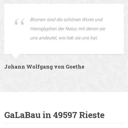
Blumen sind die schönen Worte und
Hieroglyphen der Natur, mit denen sie
uns andeutet, wie lieb sie uns hat.
Johann Wolfgang von Goethe
GaLaBau in 49597 Rieste