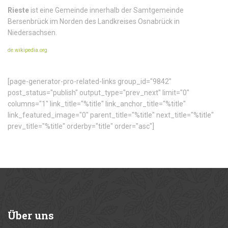
Rieste
ist eine Gemeinde innerhalb der Samtgemeinde
Bersenbrück im Norden des Landkreises Osnabrück in
Niedersachsen.
de.wikipedia.org
[page-generator-pro-related-links group_id="9842"
post_status="publish" output_type="prev_next" limit="0"
columns="1" link_title="%title" link_anchor_title="%title"
link_featured_image="0" parent_title="%title" next_title="%title"
prev_title="%title" orderby="title" order="asc"]
Über
uns