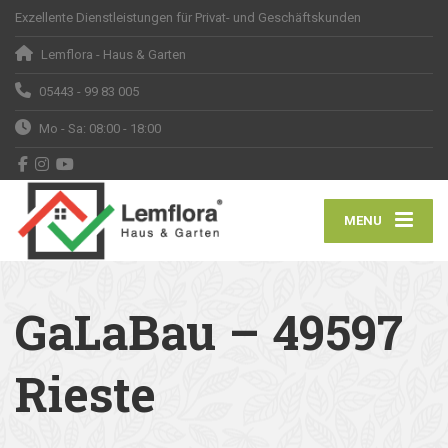
Exzellente Dienstleistungen für Privat- und Geschäftskunden
Lemflora - Haus & Garten
05443 - 99 83 005
Mo - Sa: 08:00 - 18:00
MENU
GaLaBau – 49597
Rieste