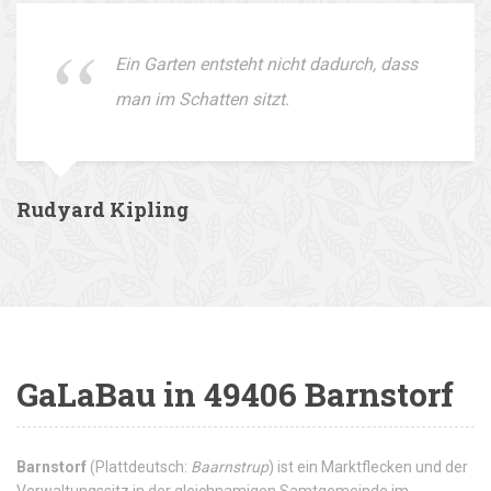
Ein Garten entsteht nicht dadurch, dass
man im Schatten sitzt.
Rudyard Kipling
GaLaBau in 49406 Barnstorf
Barnstorf
(Plattdeutsch:
Baarnstrup
) ist ein Marktflecken und der