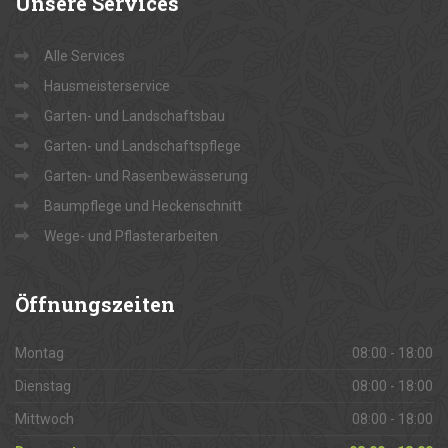
Unsere
Services
Alle Services
Hausmeisterservice
Garten- und Landschaftsbau
Garten- und Landschaftspflege
Garten- und Rasenbewässerung
Baumpflege und Heckenschnitt
Wege- und Pflasterarbeiten
Öffnungszeiten
Montag
08:00 - 18:00
Dienstag
08:00 - 18:00
Mittwoch
08:00 - 18:00