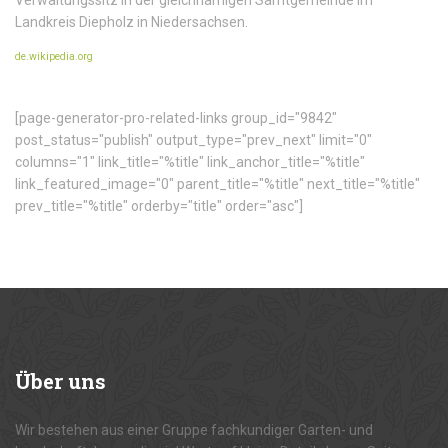
Verwaltungssitz in der gleichnamigen Samtgemeinde im
Landkreis Diepholz in Niedersachsen.
de.wikipedia.org
[page-generator-pro-related-links group_id="9842"
post_status="publish" output_type="prev_next" limit="0"
columns="1" link_title="%title" link_anchor_title="%title"
link_featured_image="0" parent_title="%title" next_title="%title"
prev_title="%title" orderby="title" order="asc"]
Über
uns
Wir bestehen aus einer Gruppe fachkundiger Garten- und