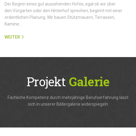
Der Beginn eines gut aussehenden Hofes, egal ob wir über
den Vorgarten oder den Hinterhof sprechen, beginnt mit einer
ordentlichen Planung. Wir bauen Stützmauern, Terrassen,
Kamine…
WEITER
Projekt
Galerie
Fachliche Kompetenz durch mehrjährige Berufserfahrung lässt
sich in unserer Bildergalerie widerspiegeln