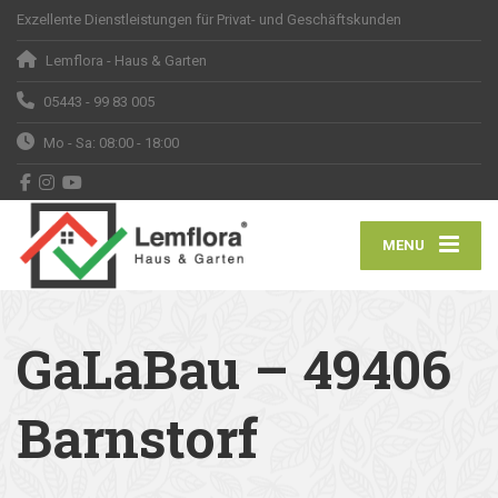
Exzellente Dienstleistungen für Privat- und Geschäftskunden
Lemflora - Haus & Garten
05443 - 99 83 005
Mo - Sa: 08:00 - 18:00
MENU
GaLaBau – 49406
Barnstorf