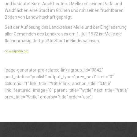
und bedeutet Korn. Auch heute ist Melle mit seinen Park- und
Waldflächen eine Stadt im Grünen und mit seinen fruchtbaren
Böden von Landwirtschaft geprägt.
Seit der Auflösung des Landkreises Melle und der Eingliederung
aller Gemeinden des Landkreises am 1. Juli 1972 ist Melle die
flächenmäßig drittgrößte Stadt in Niedersachsen.
de.wikipedia.org
[page-generator-pro-related-links group_id="9842"
post_status="publish" output_type="prev_next" limit="0"
columns="1" link_title="%title" link_anchor_title="%title"
link_featured_image="0" parent_title="%title" next_title="%title"
prev_title="%title" orderby="title" order="asc"]