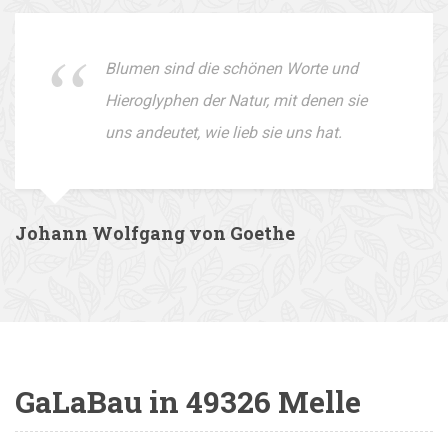
Blumen sind die schönen Worte und
Hieroglyphen der Natur, mit denen sie
uns andeutet, wie lieb sie uns hat.
Johann Wolfgang von Goethe
GaLaBau in 49326 Melle