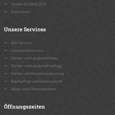
Cookie-Richtlinie (EU)
Impressum
Unsere
Services
Alle Services
Hausmeisterservice
Garten- und Landschaftsbau
Garten- und Landschaftspflege
Garten- und Rasenbewässerung
Baumpflege und Heckenschnitt
Wege- und Pflasterarbeiten
Öffnungszeiten