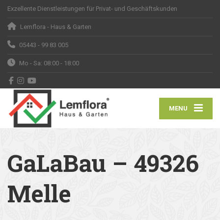
Exzellente Dienstleistungen für Privat- und Geschäftskunden
Lemflora - Haus & Garten
05443 - 99 83 005
Mo - Sa: 08:00 - 18:00
MENU
GaLaBau – 49326
Melle