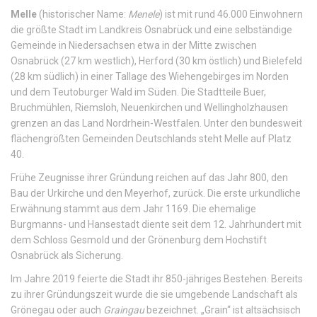
Melle
(historischer Name:
Menele
) ist mit rund 46.000 Einwohnern
die größte Stadt im Landkreis Osnabrück und eine selbständige
Gemeinde in Niedersachsen etwa in der Mitte zwischen
Osnabrück (27 km westlich), Herford (30 km östlich) und Bielefeld
(28 km südlich) in einer Tallage des Wiehengebirges im Norden
und dem Teutoburger Wald im Süden. Die Stadtteile Buer,
Bruchmühlen, Riemsloh, Neuenkirchen und Wellingholzhausen
grenzen an das Land Nordrhein-Westfalen. Unter den bundesweit
flächengrößten Gemeinden Deutschlands steht Melle auf Platz
40.
Frühe Zeugnisse ihrer Gründung reichen auf das Jahr 800, den
Bau der Urkirche und den Meyerhof, zurück. Die erste urkundliche
Erwähnung stammt aus dem Jahr 1169. Die ehemalige
Burgmanns- und Hansestadt diente seit dem 12. Jahrhundert mit
dem Schloss Gesmold und der Grönenburg dem Hochstift
Osnabrück als Sicherung.
Im Jahre 2019 feierte die Stadt ihr 850-jähriges Bestehen. Bereits
zu ihrer Gründungszeit wurde die sie umgebende Landschaft als
Grönegau oder auch
Graingau
bezeichnet. „Grain“ ist altsächsisch