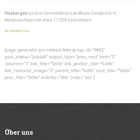
Hasbergen
ist eine Gemeinde im Landkreis Osnabrück in
Niedersachsen mit etwa 11.000 Einwohnern.
de.wikipedia.org
[page-generator-pro-related-links group_id="9842"
post_status="publish" output_type="prev_next" limit="0"
columns="1" link_title="%title" link_anchor_title="%title"
link_featured_image="0" parent_title="%title" next_title="%title"
prev_title="%title" orderby="title" order="asc"]
Über
uns