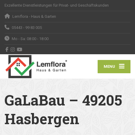
Exzellente Dienstleistungen für Privat- und Geschäftskunden
Lemflora - Haus & Garten
05443 - 99 83 005
Mo - Sa: 08:00 - 18:00
MENU
GaLaBau – 49205
Hasbergen