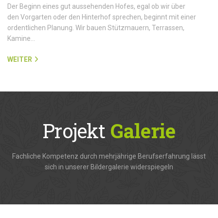
Der Beginn eines gut aussehenden Hofes, egal ob wir über
den Vorgarten oder den Hinterhof sprechen, beginnt mit einer
ordentlichen Planung. Wir bauen Stützmauern, Terrassen,
Kamine…
WEITER
Projekt
Galerie
Fachliche Kompetenz durch mehrjährige Berufserfahrung lässt
sich in unserer Bildergalerie widerspiegeln