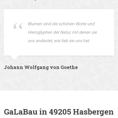
Blumen sind die schönen Worte und
Hieroglyphen der Natur, mit denen sie
uns andeutet, wie lieb sie uns hat.
Johann Wolfgang von Goethe
GaLaBau in 49205 Hasbergen