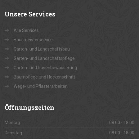
Unsere
Services
Alle Services
Hausmeisterservice
Garten- und Landschaftsbau
Garten- und Landschaftspflege
Garten- und Rasenbewässerung
Baumpflege und Heckenschnitt
Wege- und Pflasterarbeiten
Öffnungszeiten
Montag
08:00 - 18:00
Dienstag
08:00 - 18:00