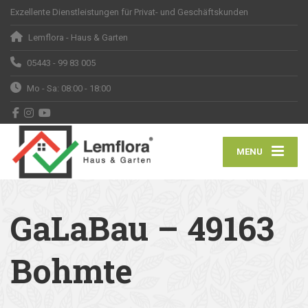
Exzellente Dienstleistungen für Privat- und Geschäftskunden
Lemflora - Haus & Garten
05443 - 99 83 005
Mo - Sa: 08:00 - 18:00
MENU
GaLaBau – 49163
Bohmte