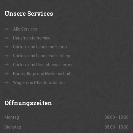
Unsere
Services
Alle Services
Hausmeisterservice
Garten- und Landschaftsbau
Garten- und Landschaftspflege
Garten- und Rasenbewässerung
Baumpflege und Heckenschnitt
Wege- und Pflasterarbeiten
Öffnungszeiten
Montag
08:00 - 18:00
Dienstag
08:00 - 18:00