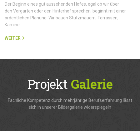
Der Beginn eines gut aussehenden Hofes, egal ob wir über
den Vorgarten oder den Hinterhof sprechen, beginnt mit einer
ordentlichen Planung. Wir bauen Stützmauern, Terrassen,
Kamine…
WEITER
Projekt
Galerie
Fachliche Kompetenz durch mehrjährige Berufserfahrung lässt
sich in unserer Bildergalerie widerspiegeln