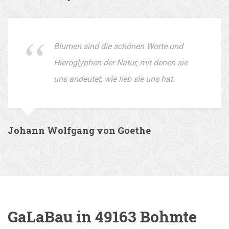
Blumen sind die schönen Worte und
Hieroglyphen der Natur, mit denen sie
uns andeutet, wie lieb sie uns hat.
Johann Wolfgang von Goethe
GaLaBau in 49163 Bohmte