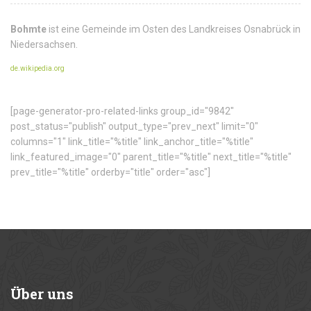
Bohmte
ist eine Gemeinde im Osten des Landkreises Osnabrück in
Niedersachsen.
de.wikipedia.org
[page-generator-pro-related-links group_id="9842"
post_status="publish" output_type="prev_next" limit="0"
columns="1" link_title="%title" link_anchor_title="%title"
link_featured_image="0" parent_title="%title" next_title="%title"
prev_title="%title" orderby="title" order="asc"]
Über
uns