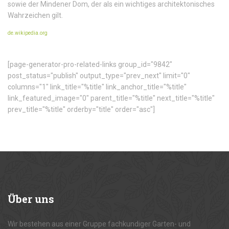
sowie der Mindener Dom, der als ein wichtiges architektonisches
Wahrzeichen gilt.
de.wikipedia.org
[page-generator-pro-related-links group_id="9842"
post_status="publish" output_type="prev_next" limit="0"
columns="1" link_title="%title" link_anchor_title="%title"
link_featured_image="0" parent_title="%title" next_title="%title"
prev_title="%title" orderby="title" order="asc"]
Über
uns
Wir bestehen aus einer Gruppe fachkundiger Garten- und