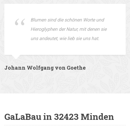
Blumen sind die schönen Worte und
Hieroglyphen der Natur, mit denen sie
uns andeutet, wie lieb sie uns hat.
Johann Wolfgang von Goethe
GaLaBau in 32423 Minden