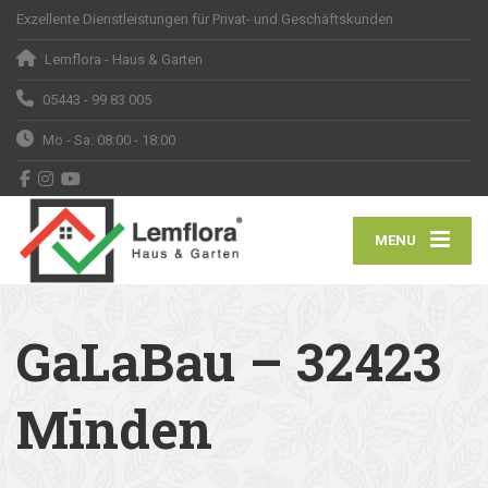
Exzellente Dienstleistungen für Privat- und Geschäftskunden
Lemflora - Haus & Garten
05443 - 99 83 005
Mo - Sa: 08:00 - 18:00
MENU
GaLaBau – 32423
Minden