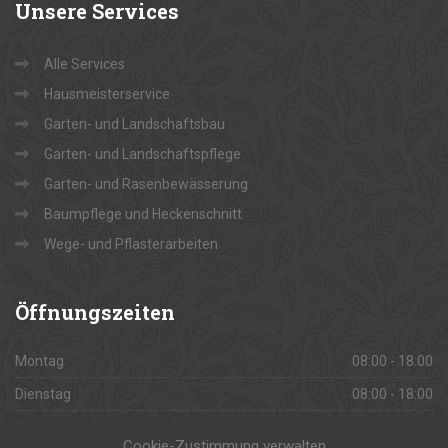
Unsere
Services
Alle Services
Hausmeisterservice
Garten- und Landschaftsbau
Garten- und Landschaftspflege
Garten- und Rasenbewässerung
Baumpflege und Heckenschnitt
Wege- und Pflasterarbeiten
Öffnungszeiten
Montag
08:00 - 18:00
Dienstag
08:00 - 18:00
Mittwoch
08:00 - 18:00
Cookie-Zustimmung verwalten