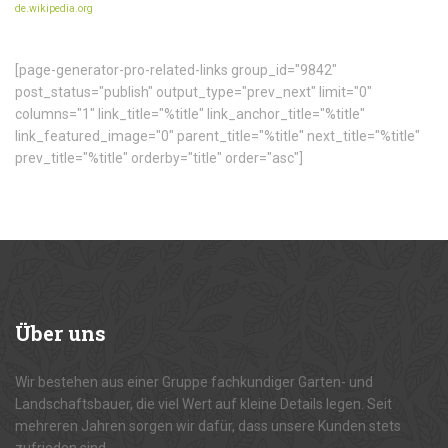
de.wikipedia.org
[page-generator-pro-related-links group_id="9842"
post_status="publish" output_type="prev_next" limit="0"
columns="1" link_title="%title" link_anchor_title="%title"
link_featured_image="0" parent_title="%title" next_title="%title"
prev_title="%title" orderby="title" order="asc"]
Über
uns
Wir bestehen aus einer Gruppe fachkundiger Garten- und
Landschaftsbauer, die viel Wert auf kleine Details legen. Seit
mehreren Jahren sorgen wir dafür, dass unsere Kunden stets