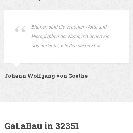
Blumen sind die schönen Worte und
Hieroglyphen der Natur, mit denen sie
uns andeutet, wie lieb sie uns hat.
Johann Wolfgang von Goethe
GaLaBau in 32351