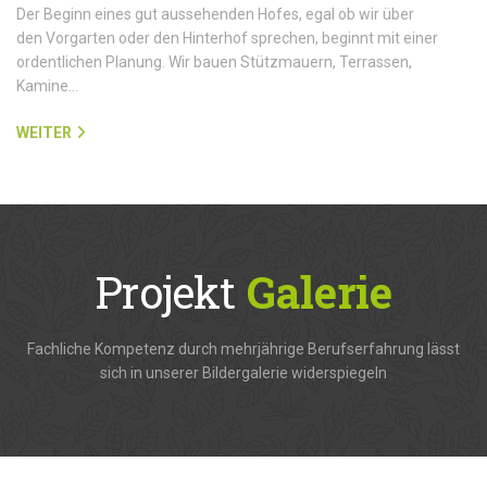
Der Beginn eines gut aussehenden Hofes, egal ob wir über
den Vorgarten oder den Hinterhof sprechen, beginnt mit einer
ordentlichen Planung. Wir bauen Stützmauern, Terrassen,
Kamine…
WEITER
Projekt
Galerie
Fachliche Kompetenz durch mehrjährige Berufserfahrung lässt
sich in unserer Bildergalerie widerspiegeln