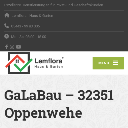
Exzellente Dienstleistungen für Privat- und Geschäftskunden
Lemflora - Haus & Garten
05443 - 99 83 005
Mo - Sa: 08:00 - 18:00
MENU
GaLaBau – 32351
Oppenwehe