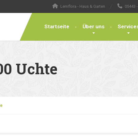
Lemflora - Haus & Garten
05443 -
Startseite
Über uns
Service
00 Uchte
te