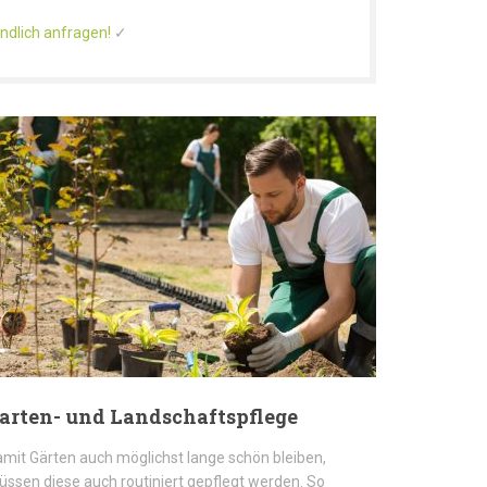
ndlich anfragen!
✓
arten- und Landschaftspflege
mit Gärten auch möglichst lange schön bleiben,
ssen diese auch routiniert gepflegt werden. So