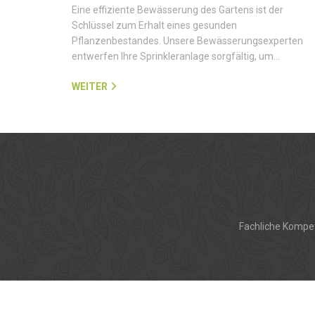
Eine effiziente Bewässerung des Gartens ist der
Schlüssel zum Erhalt eines gesunden
Pflanzenbestandes. Unsere Bewässerungsexperten
entwerfen Ihre Sprinkleranlage sorgfältig, um…
WEITER
Fachliche Kompet