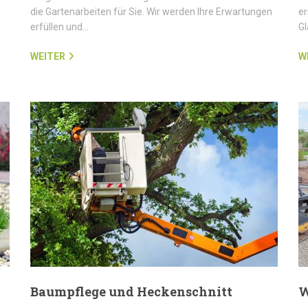
die Gartenarbeiten für Sie. Wir werden Ihre Erwartungen
er
erfüllen und…
G
WEITER
W
Baumpflege und Heckenschnitt
W