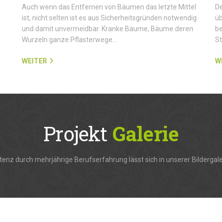
Auch wenn das Entfernen von Bäumen das letzte Mittel
De
ist, nicht selten ist es aus Sicherheitsgründen notwendig
üb
und damit unvermeidbar. Kranke Bäume, Bäume deren
be
Wurzeln ganze Pflasterwege…
S
WEITER
W
Projekt
Galerie
enz durch mehrjährige Berufserfahrung lässt sich in unserer Bildergale