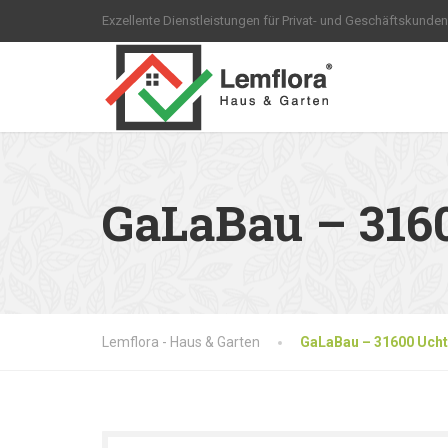
Exzellente Dienstleistungen für Privat- und Geschäftskunden
GaLaBau – 316
Lemflora - Haus & Garten
GaLaBau – 31600 Uch