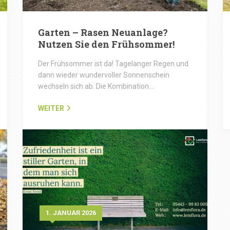
Garten – Rasen Neuanlage?
Nutzen Sie den Frühsommer!
Der Frühsommer ist da! Tagelanger Regen und
dann wieder wundervoller Sonnenschein
wechseln sich ab. Die Kombination…
WEITER
1. JANUAR 2026