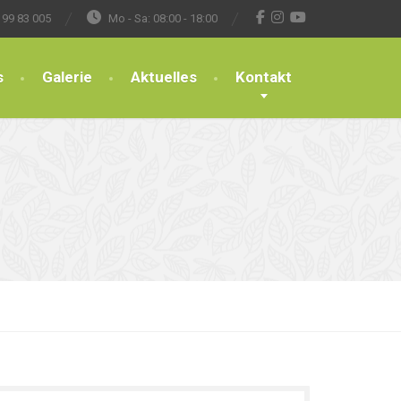
 99 83 005
Mo - Sa: 08:00 - 18:00
s
Galerie
Aktuelles
Kontakt