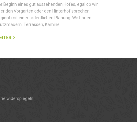
r Beginn eines gut aussehenden Hofes, egal ob wir
er den Vorgarten oder den Hinterhof sprechen,
ginnt mit einer ordentlichen Planung. Wir bauen
tützmauern, Terrassen, Kamine…
EITER
rie widerspiegeln