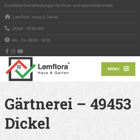
Exzellente Dienstleistungen für Privat- und Geschäftskunden
Lemflora - Haus & Garten
05443 - 99 83 005
Mo - Sa: 08:00 - 18:00
MENU
Gärtnerei – 49453
Dickel