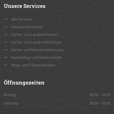
Unsere
Services
Alle Services
Hausmeisterservice
Garten- und Landschaftsbau
Garten- und Landschaftspflege
Garten- und Rasenbewässerung
Baumpflege und Heckenschnitt
Wege- und Pflasterarbeiten
Öffnungszeiten
Montag
08:00 - 18:00
Dienstag
08:00 - 18:00
Mittwoch
08:00 - 18:00