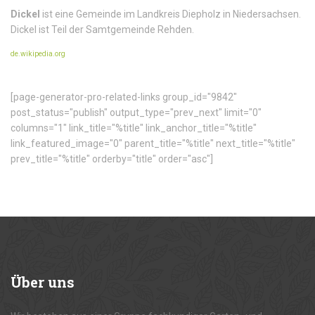
Dickel
ist eine Gemeinde im Landkreis Diepholz in Niedersachsen.
Dickel ist Teil der Samtgemeinde Rehden.
de.wikipedia.org
[page-generator-pro-related-links group_id="9842"
post_status="publish" output_type="prev_next" limit="0"
columns="1" link_title="%title" link_anchor_title="%title"
link_featured_image="0" parent_title="%title" next_title="%title"
prev_title="%title" orderby="title" order="asc"]
Über
uns