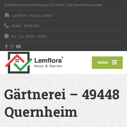
Exzellente Dienstleistungen für Privat- und Geschäftskunden
Lemflora - Haus & Garten
05443 - 99 83 005
Mo - Sa: 08:00 - 18:00
MENU
Gärtnerei – 49448
Quernheim