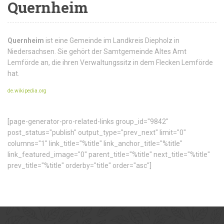
Quernheim
Quernheim
ist eine Gemeinde im Landkreis Diepholz in
Niedersachsen. Sie gehört der Samtgemeinde Altes Amt
Lemförde an, die ihren Verwaltungssitz in dem Flecken Lemförde
hat.
de.wikipedia.org
[page-generator-pro-related-links group_id="9842"
post_status="publish" output_type="prev_next" limit="0"
columns="1" link_title="%title" link_anchor_title="%title"
link_featured_image="0" parent_title="%title" next_title="%title"
prev_title="%title" orderby="title" order="asc"]