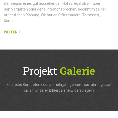
Der Beginn eines gut aussehenden Hofes, egal ob wir über
den Vorgarten oder den Hinterhof sprechen, beginnt mit einer
ordentlichen Planung. Wir bauen Stützmauern, Terrassen,
Kamine…
WEITER
Projekt
Galerie
Fachliche Kompetenz durch mehrjährige Berufserfahrung lässt
sich in unserer Bildergalerie widerspiegeln