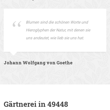
Blumen sind die schönen Worte und
Hieroglyphen der Natur, mit denen sie
uns andeutet, wie lieb sie uns hat.
Johann Wolfgang von Goethe
Gärtnerei in 49448