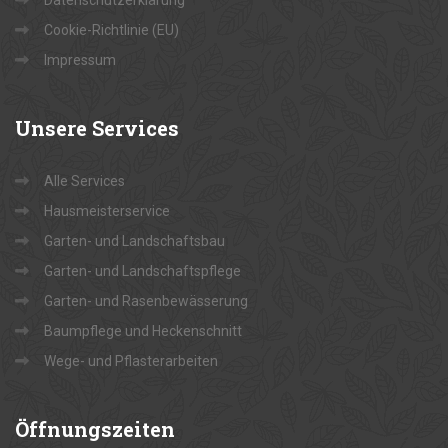
Datenschutzerklärung
Cookie-Richtlinie (EU)
Impressum
Unsere
Services
Alle Services
Hausmeisterservice
Garten- und Landschaftsbau
Garten- und Landschaftspflege
Garten- und Rasenbewässerung
Baumpflege und Heckenschnitt
Wege- und Pflasterarbeiten
Öffnungszeiten