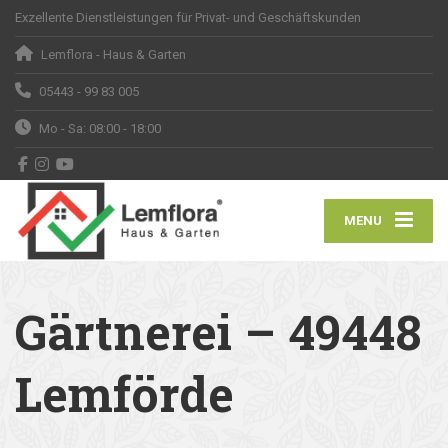
Exzellente Dienstleistungen für Privat- und Geschäftskunden
Lemflora - Haus & Garten
05443 - 99 83 005
Mo - Sa: 08:00 - 18:00
MENU
Gärtnerei – 49448
Lemförde