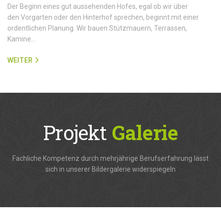
Der Beginn eines gut aussehenden Hofes, egal ob wir über
den Vorgarten oder den Hinterhof sprechen, beginnt mit einer
ordentlichen Planung. Wir bauen Stützmauern, Terrassen,
Kamine…
WEITER
Projekt
Galerie
Fachliche Kompetenz durch mehrjährige Berufserfahrung lässt
sich in unserer Bildergalerie widerspiegeln