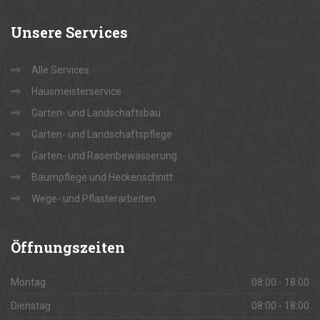
Unsere
Services
Alle Services
Hausmeisterservice
Garten- und Landschaftsbau
Garten- und Landschaftspflege
Garten- und Rasenbewässerung
Baumpflege und Heckenschnitt
Wege- und Pflasterarbeiten
Öffnungszeiten
Montag
08:00 - 18:00
Dienstag
08:00 - 18:00