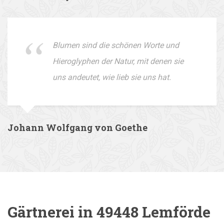
Blumen sind die schönen Worte und
Hieroglyphen der Natur, mit denen sie
uns andeutet, wie lieb sie uns hat.
Johann Wolfgang von Goethe
Gärtnerei in 49448 Lemförde