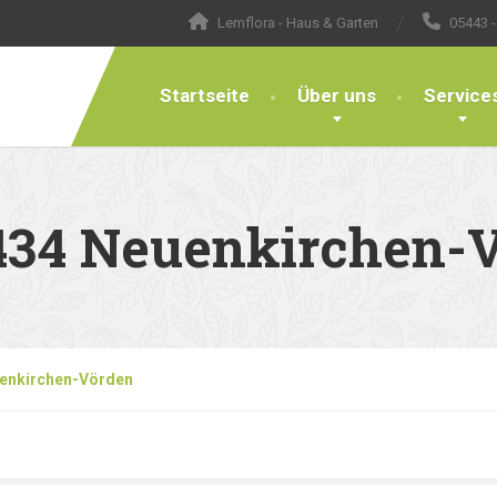
Lemflora - Haus & Garten
05443 -
Startseite
Über uns
Service
9434 Neuenkirchen-
uenkirchen-Vörden