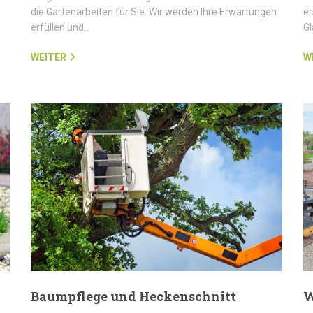
die Gartenarbeiten für Sie. Wir werden Ihre Erwartungen
er
erfüllen und…
G
WEITER
W
Baumpflege und Heckenschnitt
W