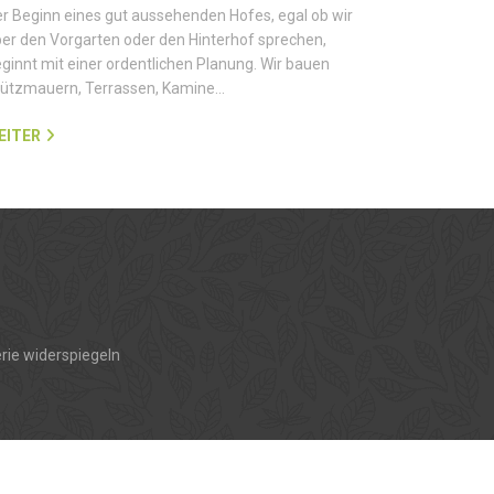
r Beginn eines gut aussehenden Hofes, egal ob wir
er den Vorgarten oder den Hinterhof sprechen,
ginnt mit einer ordentlichen Planung. Wir bauen
tützmauern, Terrassen, Kamine…
EITER
rie widerspiegeln