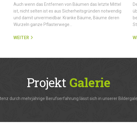
Auch wenn das Entfernen von Bäumen das letzte Mittel
De
ist, nicht selten ist es aus Sicherheitsgründen notwendig
üb
und damit unvermeidbar. Kranke Bäume, Bäume deren
be
Wurzeln ganze Pflasterwege…
S
WEITER
W
Projekt
Galerie
enz durch mehrjährige Berufserfahrung lässt sich in unserer Bildergale