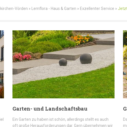
kirchen-Vörden » Lemflora - Haus & Garten » Exzellenter Service »
Jetzt
Garten- und Landschaftsbau
G
iel
Ein Garten zu haben ist schön, allerdings stellt es auch
Da
oft große Herausforderungen dar. Gern übernehmen wir
mü