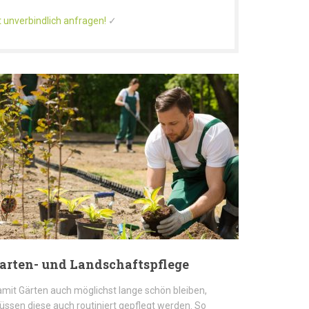
 unverbindlich anfragen!
✓
arten- und Landschaftspflege
mit Gärten auch möglichst lange schön bleiben,
ssen diese auch routiniert gepflegt werden. So