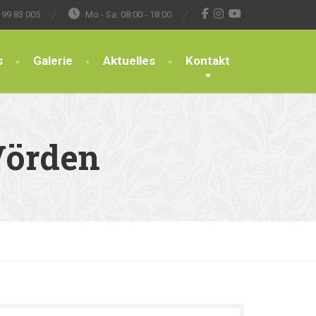
 99 83 005
Mo - Sa: 08:00 - 18:00
s
Galerie
Aktuelles
Kontakt
Vörden