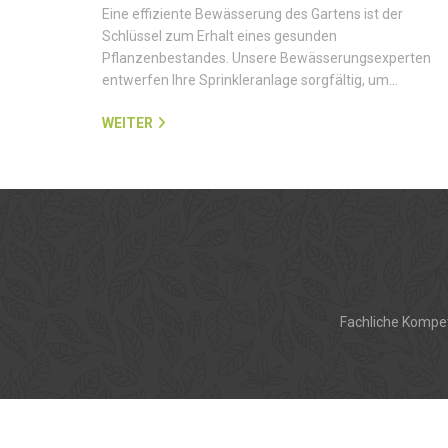
Eine effiziente Bewässerung des Gartens ist der
Schlüssel zum Erhalt eines gesunden
Pflanzenbestandes. Unsere Bewässerungsexperten
entwerfen Ihre Sprinkleranlage sorgfältig, um…
WEITER
Fachliche Kompet