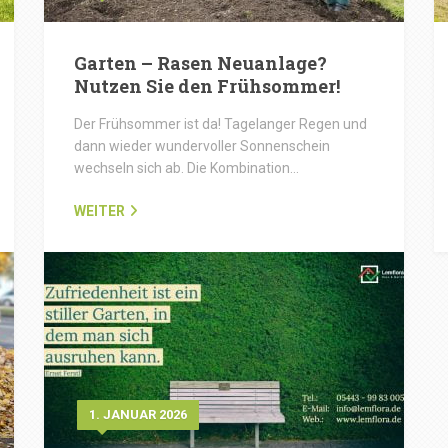
Garten – Rasen Neuanlage?
Nutzen Sie den Frühsommer!
Der Frühsommer ist da! Tagelanger Regen und
dann wieder wundervoller Sonnenschein
wechseln sich ab. Die Kombination…
WEITER
1. JANUAR 2026