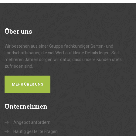
Über
uns
Wir bestehen aus einer Gruppe fachkundiger Garten- und
Landschaftsbauer, die viel Wert auf kleine Details legen. Seit
mehreren Jahren sorgen wir dafür, dass unsere Kunden stets
zufrieden sind.
MEHR ÜBER UNS
Unternehmen
Angebot anfordern
Häufig gestellte Fragen