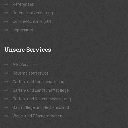
Referenzen
Datenschutzerklärung
Cookie-Richtlinie (EU)
Impressum
Unsere
Services
Alle Services
Hausmeisterservice
Garten- und Landschaftsbau
Garten- und Landschaftspflege
Garten- und Rasenbewässerung
Baumpflege und Heckenschnitt
Wege- und Pflasterarbeiten