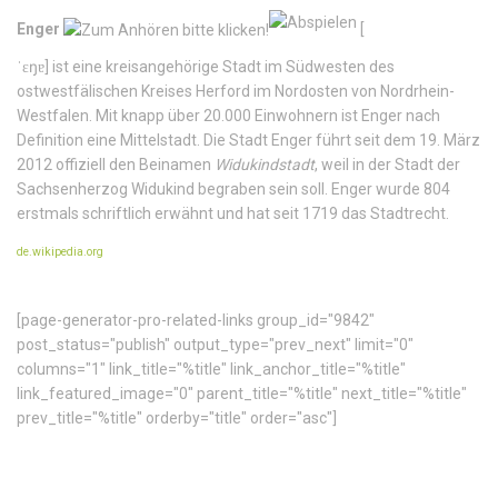
Enger
[
ˈɛŋɐ
]
ist eine kreisangehörige Stadt im Südwesten des
ostwestfälischen Kreises Herford im Nordosten von Nordrhein-
Westfalen. Mit knapp über 20.000 Einwohnern ist Enger nach
Definition eine Mittelstadt. Die Stadt Enger führt seit dem 19. März
2012 offiziell den Beinamen
Widukindstadt
, weil in der Stadt der
Sachsenherzog Widukind begraben sein soll. Enger wurde 804
erstmals schriftlich erwähnt und hat seit 1719 das Stadtrecht.
de.wikipedia.org
[page-generator-pro-related-links group_id="9842"
post_status="publish" output_type="prev_next" limit="0"
columns="1" link_title="%title" link_anchor_title="%title"
link_featured_image="0" parent_title="%title" next_title="%title"
prev_title="%title" orderby="title" order="asc"]