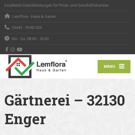
Exzellente Dienstleistungen für Privat- und Geschäftskunden
Lemflora - Haus & Garten
05443 - 99 83 005
Mo - Sa: 08:00 - 18:00
MENU
Gärtnerei – 32130
Enger