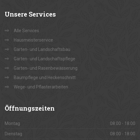
Unsere
Services
Alle Services
Hausmeisterservice
Garten- und Landschaftsbau
Garten- und Landschaftspflege
Garten- und Rasenbewässerung
Baumpflege und Heckenschnitt
Wege- und Pflasterarbeiten
Öffnungszeiten
Montag
08:00 - 18:00
Dienstag
08:00 - 18:00