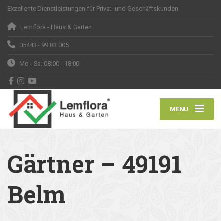
Exzellente Dienstleistungen für Privat- und Geschäftskunden
Lemflora - Haus & Garten
05443 - 99 83 005
Mo - Sa: 08:00 - 18:00
MENU
Gärtner – 49191
Belm