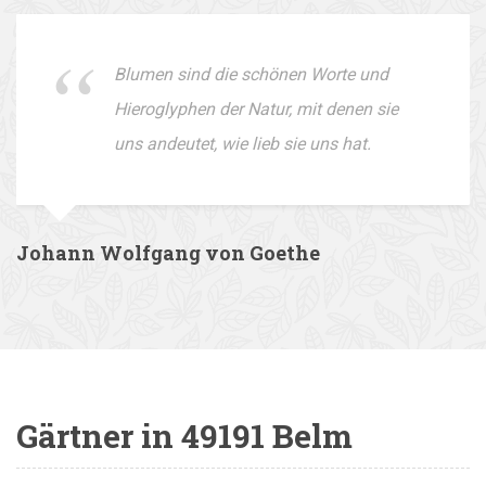
Blumen sind die schönen Worte und
Hieroglyphen der Natur, mit denen sie
uns andeutet, wie lieb sie uns hat.
Johann Wolfgang von Goethe
Gärtner in 49191 Belm