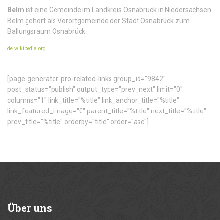
Belm
ist eine Gemeinde im Landkreis Osnabrück in Niedersachsen.
Belm gehört als Vorortgemeinde der Stadt Osnabrück zum
Ballungsraum Osnabrück.
de.wikipedia.org
[page-generator-pro-related-links group_id="9842"
post_status="publish" output_type="prev_next" limit="0"
columns="1" link_title="%title" link_anchor_title="%title"
link_featured_image="0" parent_title="%title" next_title="%title"
prev_title="%title" orderby="title" order="asc"]
Über
uns