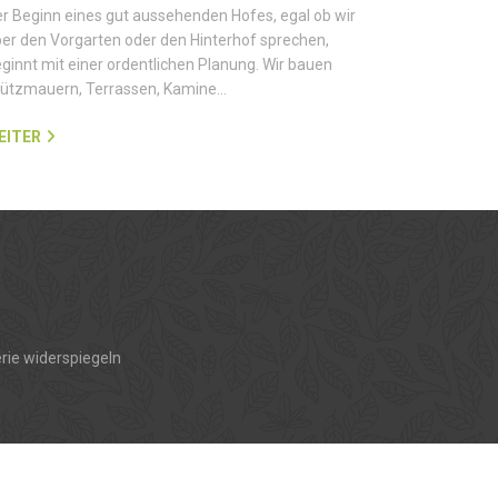
r Beginn eines gut aussehenden Hofes, egal ob wir
er den Vorgarten oder den Hinterhof sprechen,
ginnt mit einer ordentlichen Planung. Wir bauen
tützmauern, Terrassen, Kamine…
EITER
rie widerspiegeln