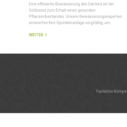
Eine effiziente Bewässerung des Gartens ist der
Schlüssel zum Erhalt eines gesunden
Pflanzenbestandes. Unsere Bewässerungsexperten
entwerfen Ihre Sprinkleranlage sorgfältig, um…
WEITER
Fachliche Kompet