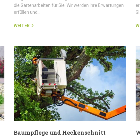
die Gartenarbeiten für Sie. Wir werden Ihre Erwartungen
er
erfüllen und…
G
WEITER
W
Baumpflege und Heckenschnitt
W