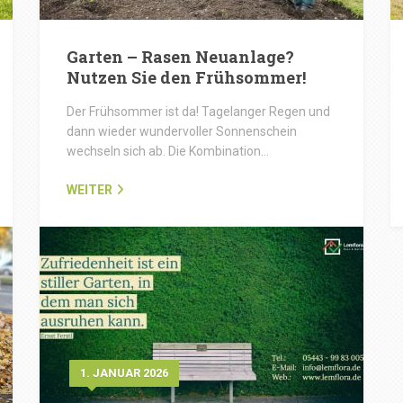
Garten – Rasen Neuanlage?
Nutzen Sie den Frühsommer!
Der Frühsommer ist da! Tagelanger Regen und
dann wieder wundervoller Sonnenschein
wechseln sich ab. Die Kombination…
WEITER
1. JANUAR 2026