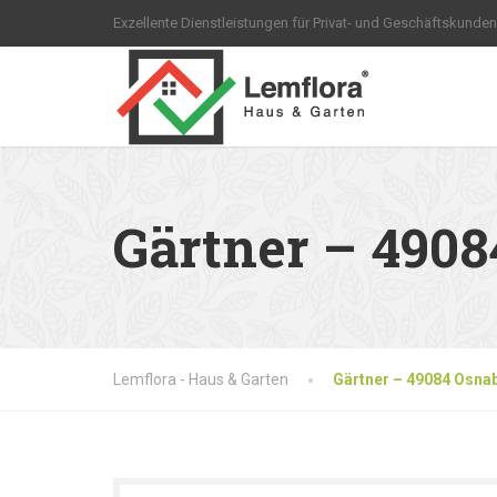
Exzellente Dienstleistungen für Privat- und Geschäftskunden
Gärtner – 490
Lemflora - Haus & Garten
Gärtner – 49084 Osna