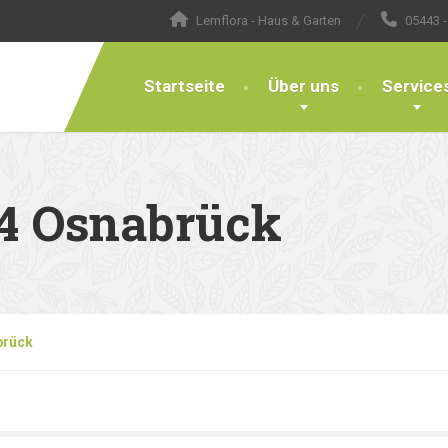
Lemflora - Haus & Garten
05443 -
Startseite
Über uns
Service
84 Osnabrück
brück