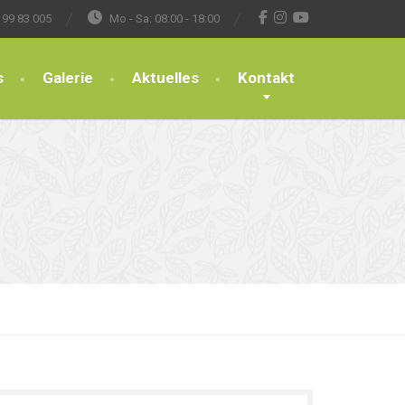
 99 83 005
Mo - Sa: 08:00 - 18:00
s
Galerie
Aktuelles
Kontakt