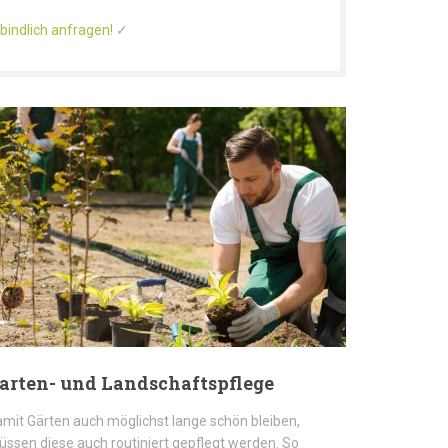
bindlich anfragen!
✓
arten- und Landschaftspflege
mit Gärten auch möglichst lange schön bleiben,
ssen diese auch routiniert gepflegt werden. So