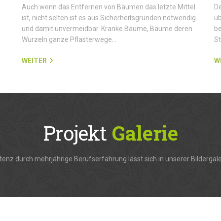
Auch wenn das Entfernen von Bäumen das letzte Mittel
De
ist, nicht selten ist es aus Sicherheitsgründen notwendig
üb
und damit unvermeidbar. Kranke Bäume, Bäume deren
be
Wurzeln ganze Pflasterwege…
S
WEITER
W
Projekt
Galerie
enz durch mehrjährige Berufserfahrung lässt sich in unserer Bildergale