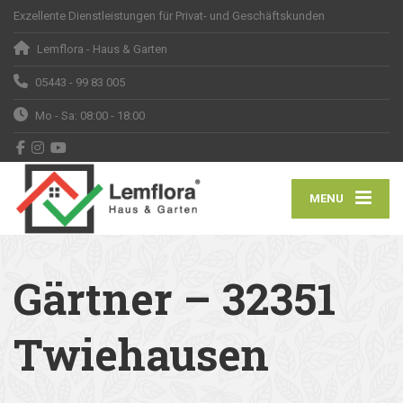
Exzellente Dienstleistungen für Privat- und Geschäftskunden
Lemflora - Haus & Garten
05443 - 99 83 005
Mo - Sa: 08:00 - 18:00
MENU
Gärtner – 32351
Twiehausen