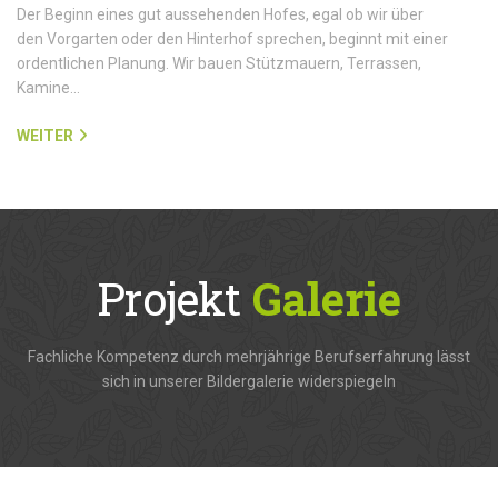
Der Beginn eines gut aussehenden Hofes, egal ob wir über
den Vorgarten oder den Hinterhof sprechen, beginnt mit einer
ordentlichen Planung. Wir bauen Stützmauern, Terrassen,
Kamine…
WEITER
Projekt
Galerie
Fachliche Kompetenz durch mehrjährige Berufserfahrung lässt
sich in unserer Bildergalerie widerspiegeln