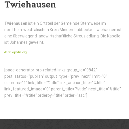
Twiehausen
Twiehausen
ist ein Ortsteil der Gemeinde Stemwede im
nordrhein-westfälischen Kreis Minden-Lübbecke. Twiehausen ist
eine überwiegend landwirtschaftliche Streusiedlung. Die Kapelle
ist Johannes geweiht.
de.wikipedia.org
[page-generator-pro-related-links group_id="9842"
post_status="publish" output_type="prev_next" limit="0"
columns="1" link_title="%title" link_anchor_title="%title"
link_featured_image="0" parent_title="%title" next_title="%title"
prev_title="%title" orderby="title" order="asc"]