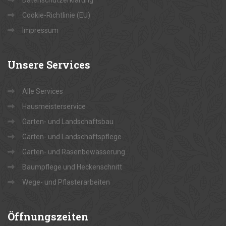
Datenschutzerklärung
Cookie-Richtlinie (EU)
Impressum
Unsere
Services
Alle Services
Hausmeisterservice
Garten- und Landschaftsbau
Garten- und Landschaftspflege
Garten- und Rasenbewässerung
Baumpflege und Heckenschnitt
Wege- und Pflasterarbeiten
Öffnungszeiten