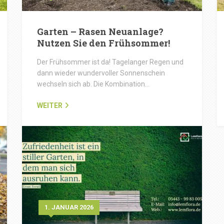
Garten – Rasen Neuanlage?
Nutzen Sie den Frühsommer!
Der Frühsommer ist da! Tagelanger Regen und
dann wieder wundervoller Sonnenschein
wechseln sich ab. Die Kombination…
WEITER
1. JANUAR 2026