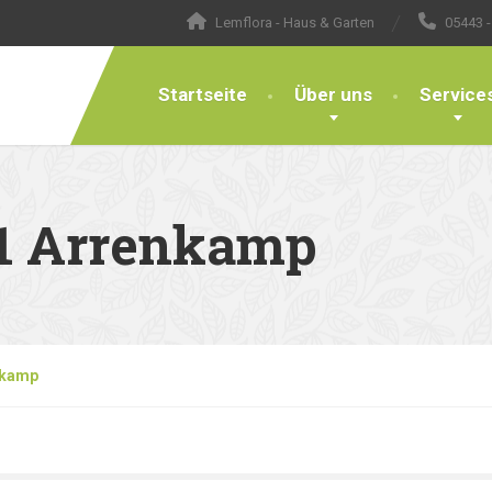
Lemflora - Haus & Garten
05443 -
Startseite
Über uns
Service
51 Arrenkamp
nkamp