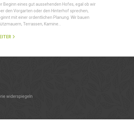
r Beginn eines gut aussehenden Hofes, egal ob wir
er den Vorgarten oder den Hinterhof sprechen,
ginnt mit einer ordentlichen Planung. Wir bauen
tützmauern, Terrassen, Kamine…
EITER
rie widerspiegeln