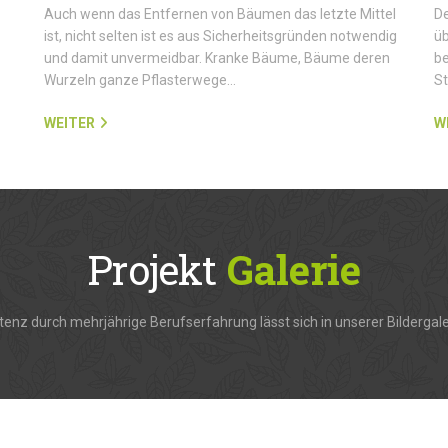
Auch wenn das Entfernen von Bäumen das letzte Mittel
De
ist, nicht selten ist es aus Sicherheitsgründen notwendig
üb
und damit unvermeidbar. Kranke Bäume, Bäume deren
be
Wurzeln ganze Pflasterwege…
S
WEITER
W
Projekt
Galerie
enz durch mehrjährige Berufserfahrung lässt sich in unserer Bildergale