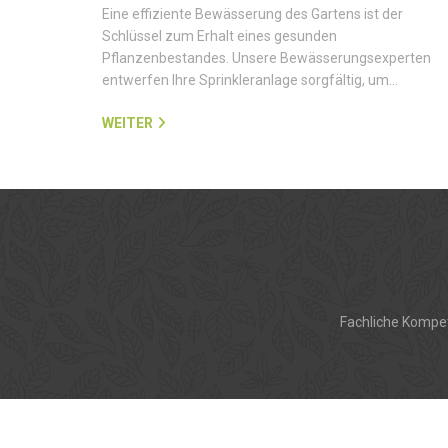
Eine effiziente Bewässerung des Gartens ist der
Schlüssel zum Erhalt eines gesunden
Pflanzenbestandes. Unsere Bewässerungsexperten
entwerfen Ihre Sprinkleranlage sorgfältig, um…
WEITER
Fachliche Kompet