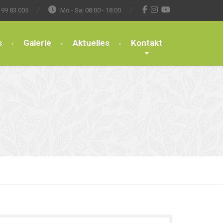
 99 83 005
Mo - Sa: 08:00 - 18:00
s
Galerie
Aktuelles
Kontakt