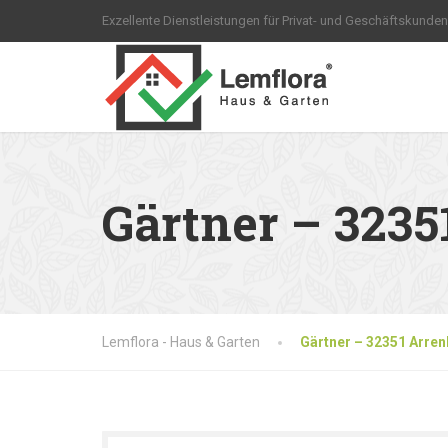
Exzellente Dienstleistungen für Privat- und Geschäftskunden
Gärtner – 323
Lemflora - Haus & Garten
Gärtner – 32351 Arre