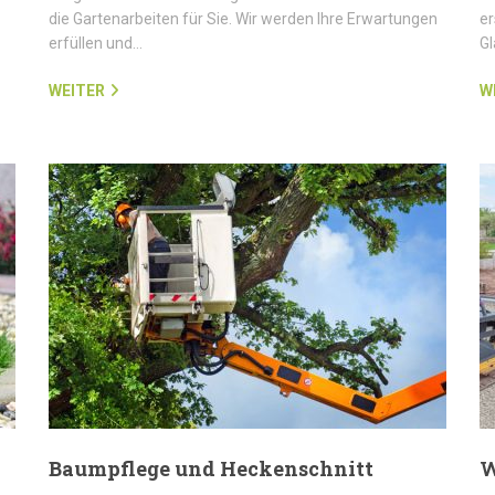
die Gartenarbeiten für Sie. Wir werden Ihre Erwartungen
er
erfüllen und…
G
WEITER
W
Baumpflege und Heckenschnitt
W