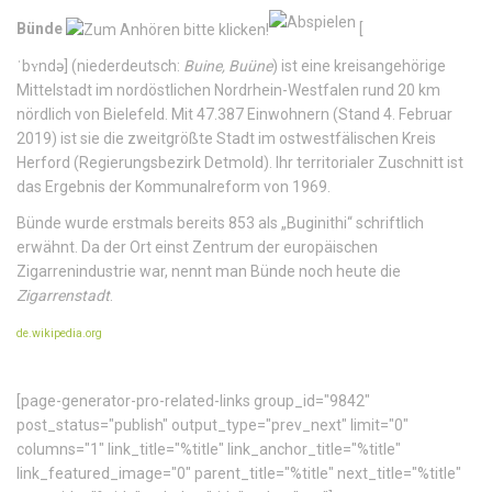
Bünde
[
ˈbʏndə
]
(niederdeutsch:
Buine, Buüne
) ist eine kreisangehörige
Mittelstadt im nordöstlichen Nordrhein-Westfalen rund 20 km
nördlich von Bielefeld. Mit 47.387 Einwohnern (Stand 4. Februar
2019) ist sie die zweitgrößte Stadt im ostwestfälischen Kreis
Herford (Regierungsbezirk Detmold). Ihr territorialer Zuschnitt ist
das Ergebnis der Kommunalreform von 1969.
Bünde wurde erstmals bereits 853 als „Buginithi“ schriftlich
erwähnt. Da der Ort einst Zentrum der europäischen
Zigarrenindustrie war, nennt man Bünde noch heute die
Zigarrenstadt
.
de.wikipedia.org
[page-generator-pro-related-links group_id="9842"
post_status="publish" output_type="prev_next" limit="0"
columns="1" link_title="%title" link_anchor_title="%title"
link_featured_image="0" parent_title="%title" next_title="%title"