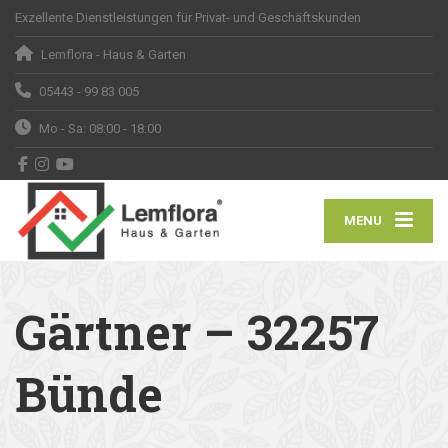
Exzellente Dienstleistungen für Privat- und Geschäftskunden
Lemflora - Haus & Garten
05443 - 99 83 005
Mo - Sa: 08:00 - 18:00
MENU
Gärtner – 32257
Bünde