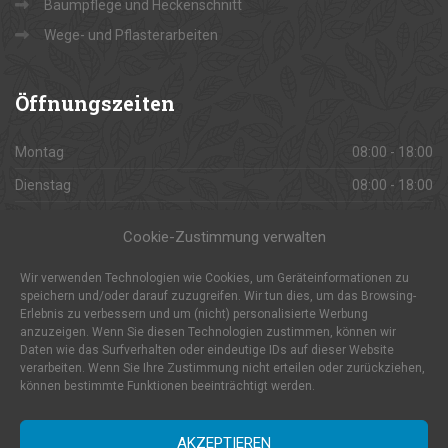
Baumpflege und Heckenschnitt
Wege- und Pflasterarbeiten
Öffnungszeiten
Montag
08:00 - 18:00
Dienstag
08:00 - 18:00
Mittwoch
08:00 - 18:00
Cookie-Zustimmung verwalten
Donnerstag
08:00 - 18:00
Wir verwenden Technologien wie Cookies, um Geräteinformationen zu
Freitag
08:00 - 18:00
speichern und/oder darauf zuzugreifen. Wir tun dies, um das Browsing-
Erlebnis zu verbessern und um (nicht) personalisierte Werbung
Samstag
08:00 - 18:00
anzuzeigen. Wenn Sie diesen Technologien zustimmen, können wir
Sonntag
Daten wie das Surfverhalten oder eindeutige IDs auf dieser Website
Geschlossen
verarbeiten. Wenn Sie Ihre Zustimmung nicht erteilen oder zurückziehen,
können bestimmte Funktionen beeinträchtigt werden.
AKZEPTIEREN