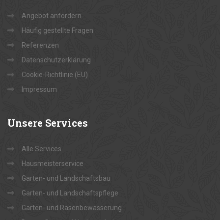
Angebot anfordern
Häufig gestellte Fragen
Referenzen
Datenschutzerklärung
Cookie-Richtlinie (EU)
Impressum
Unsere
Services
Alle Services
Hausmeisterservice
Garten- und Landschaftsbau
Garten- und Landschaftspflege
Garten- und Rasenbewässerung