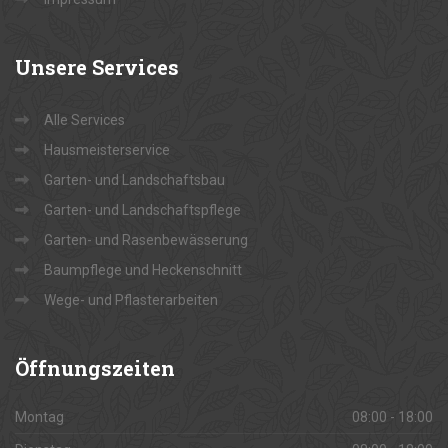
Unsere
Services
Alle Services
Hausmeisterservice
Garten- und Landschaftsbau
Garten- und Landschaftspflege
Garten- und Rasenbewässerung
Baumpflege und Heckenschnitt
Wege- und Pflasterarbeiten
Öffnungszeiten
Montag
08:00 - 18:00