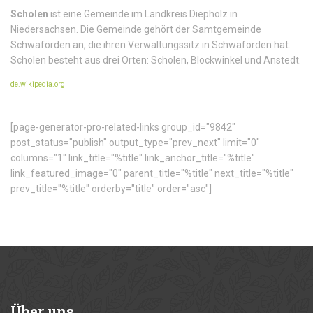
Scholen
ist eine Gemeinde im Landkreis Diepholz in
Niedersachsen. Die Gemeinde gehört der Samtgemeinde
Schwaförden an, die ihren Verwaltungssitz in Schwaförden hat.
Scholen besteht aus drei Orten: Scholen, Blockwinkel und Anstedt.
de.wikipedia.org
[page-generator-pro-related-links group_id="9842"
post_status="publish" output_type="prev_next" limit="0"
columns="1" link_title="%title" link_anchor_title="%title"
link_featured_image="0" parent_title="%title" next_title="%title"
prev_title="%title" orderby="title" order="asc"]
Über
uns