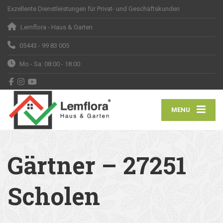
Exzellente Dienstleistungen für Privat- und Geschäftskunden
Lemflora - Haus & Garten
05443 - 99 83 005
Mo - Sa: 08:00 - 18:00
MENU
Gärtner – 27251
Scholen