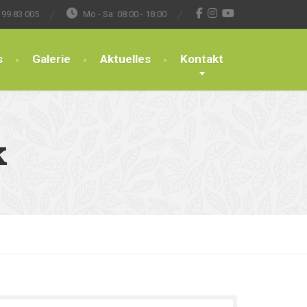
 99 83 005
Mo - Sa: 08:00 - 18:00
s
Galerie
Aktuelles
Kontakt
k