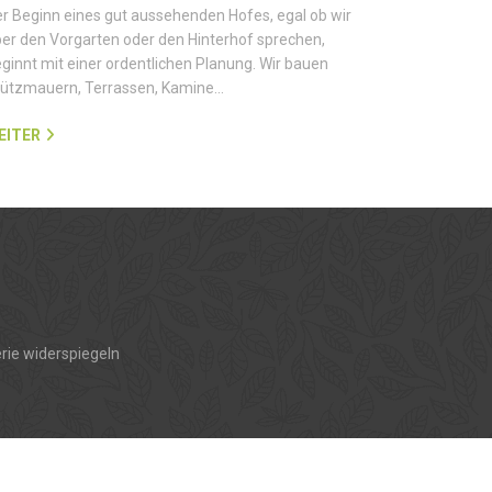
r Beginn eines gut aussehenden Hofes, egal ob wir
er den Vorgarten oder den Hinterhof sprechen,
ginnt mit einer ordentlichen Planung. Wir bauen
tützmauern, Terrassen, Kamine…
EITER
rie widerspiegeln