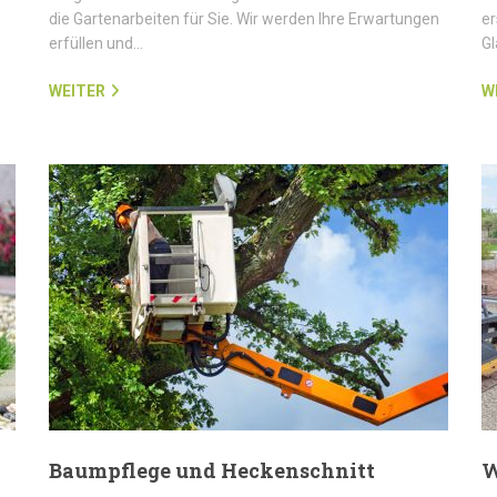
die Gartenarbeiten für Sie. Wir werden Ihre Erwartungen
er
erfüllen und…
G
WEITER
W
Baumpflege und Heckenschnitt
W