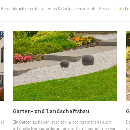
ersenbrück » Lemflora - Haus & Garten » Exzellenter Service »
Jetzt u
Garten- und Landschaftsbau
G
iel
Ein Garten zu haben ist schön, allerdings stellt es auch
Da
oft große Herausforderungen dar. Gern übernehmen wir
mü