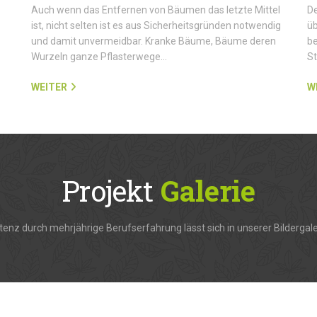
Auch wenn das Entfernen von Bäumen das letzte Mittel
De
ist, nicht selten ist es aus Sicherheitsgründen notwendig
üb
und damit unvermeidbar. Kranke Bäume, Bäume deren
be
Wurzeln ganze Pflasterwege…
S
WEITER
W
Projekt
Galerie
enz durch mehrjährige Berufserfahrung lässt sich in unserer Bildergale