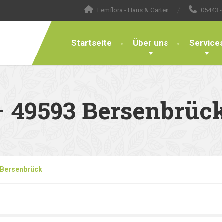
Lemflora - Haus & Garten
05443 -
Startseite
Über uns
Service
 49593 Bersenbrüc
 Bersenbrück