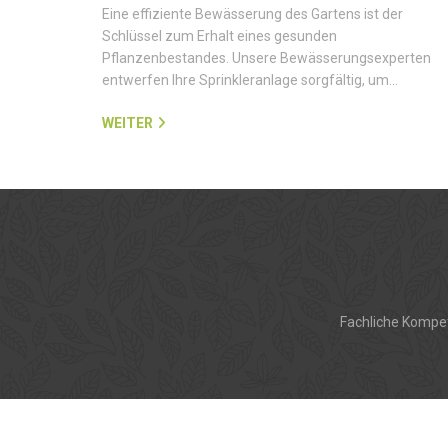
Eine effiziente Bewässerung des Gartens ist der
Schlüssel zum Erhalt eines gesunden
Pflanzenbestandes. Unsere Bewässerungsexperten
entwerfen Ihre Sprinkleranlage sorgfältig, um…
WEITER
Fachliche Kompet