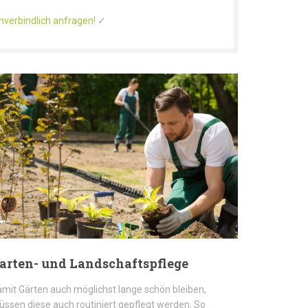
nverbindlich anfragen!
✓
arten- und Landschaftspflege
mit Gärten auch möglichst lange schön bleiben,
ssen diese auch routiniert gepflegt werden. So