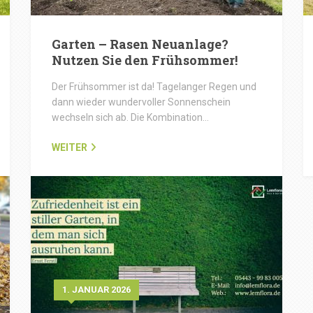
Garten – Rasen Neuanlage?
Nutzen Sie den Frühsommer!
Der Frühsommer ist da! Tagelanger Regen und
dann wieder wundervoller Sonnenschein
wechseln sich ab. Die Kombination…
WEITER
1. JANUAR 2026