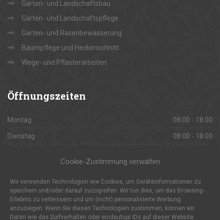
Garten- und Landschaftsbau
Garten- und Landschaftspflege
Garten- und Rasenbewässerung
Baumpflege und Heckenschnitt
Wege- und Pflasterarbeiten
Öffnungszeiten
Montag
08:00 - 18:00
Dienstag
08:00 - 18:00
Mittwoch
08:00 - 18:00
Cookie-Zustimmung verwalten
Donnerstag
08:00 - 18:00
Wir verwenden Technologien wie Cookies, um Geräteinformationen zu
Freitag
08:00 - 18:00
speichern und/oder darauf zuzugreifen. Wir tun dies, um das Browsing-
Erlebnis zu verbessern und um (nicht) personalisierte Werbung
Samstag
08:00 - 18:00
anzuzeigen. Wenn Sie diesen Technologien zustimmen, können wir
Sonntag
Daten wie das Surfverhalten oder eindeutige IDs auf dieser Website
Geschlossen