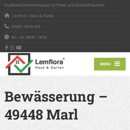
Exzellente Dienstleistungen für Privat- und Geschäftskunden
Lemflora - Haus & Garten
05443 - 99 83 005
Mo - Sa: 08:00 - 18:00
MENU
Bewässerung –
49448 Marl