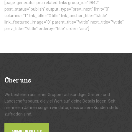
[page-generator-pro-related-links group_id="9842"
post_status="publish" output_type="prev_next" limit="0"
columns="1" link_title="%title" link_anchor_title="%title"
link_featured_image="0" parent_title="%title" next_title="%title"
prev_title="%title" orderby="title" order="asc"]
Über
uns
Wir bestehen aus einer Gruppe fachkundiger Garten- und
Landschaftsbauer, die viel Wert auf kleine Details legen. Seit
mehreren Jahren sorgen wir dafür, dass unsere Kunden stets
zufrieden sind.
MEHR ÜBER UNS