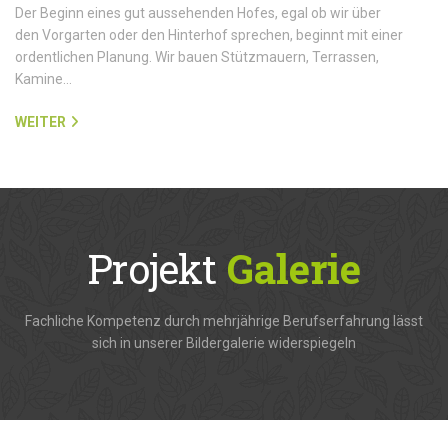
Der Beginn eines gut aussehenden Hofes, egal ob wir über
den Vorgarten oder den Hinterhof sprechen, beginnt mit einer
ordentlichen Planung. Wir bauen Stützmauern, Terrassen,
Kamine…
WEITER
Projekt
Galerie
Fachliche Kompetenz durch mehrjährige Berufserfahrung lässt
sich in unserer Bildergalerie widerspiegeln