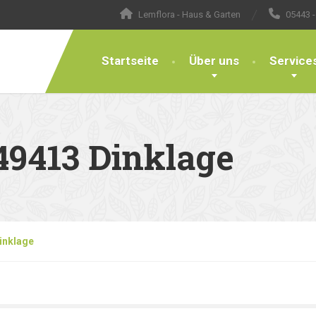
Lemflora - Haus & Garten
05443 -
Startseite
Über uns
Service
49413 Dinklage
inklage