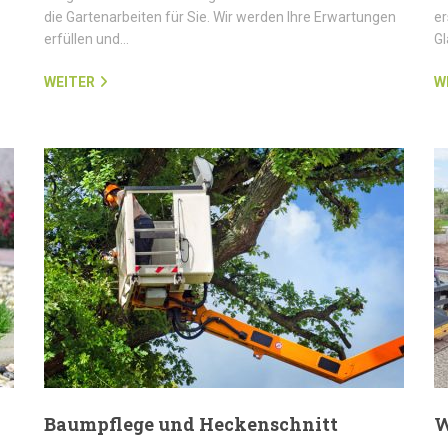
die Gartenarbeiten für Sie. Wir werden Ihre Erwartungen
er
erfüllen und…
G
WEITER
W
Baumpflege und Heckenschnitt
W