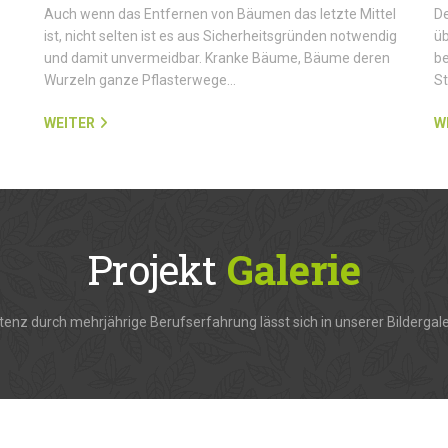
Auch wenn das Entfernen von Bäumen das letzte Mittel
De
ist, nicht selten ist es aus Sicherheitsgründen notwendig
üb
und damit unvermeidbar. Kranke Bäume, Bäume deren
be
Wurzeln ganze Pflasterwege…
S
WEITER
W
Projekt
Galerie
enz durch mehrjährige Berufserfahrung lässt sich in unserer Bildergale