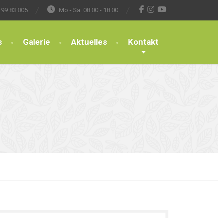
 99 83 005
Mo - Sa: 08:00 - 18:00
s
Galerie
Aktuelles
Kontakt