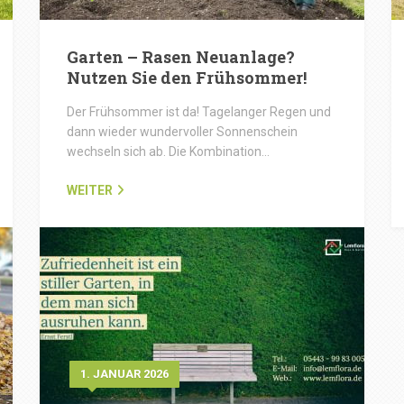
Garten – Rasen Neuanlage?
Nutzen Sie den Frühsommer!
Der Frühsommer ist da! Tagelanger Regen und
dann wieder wundervoller Sonnenschein
wechseln sich ab. Die Kombination…
WEITER
1. JANUAR 2026