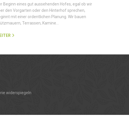
r Beginn eines gut aussehenden Hofes, egal ob wir
er den Vorgarten oder den Hinterhof sprechen,
ginnt mit einer ordentlichen Planung. Wir bauen
tützmauern, Terrassen, Kamine…
EITER
rie widerspiegeln