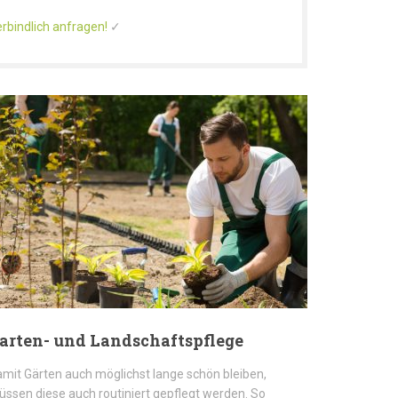
rbindlich anfragen!
✓
arten- und Landschaftspflege
mit Gärten auch möglichst lange schön bleiben,
ssen diese auch routiniert gepflegt werden. So